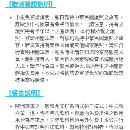
【歐洲簽證說明】
申根免簽證說明：即日起持中華民國護照之旅客，
赴歐盟申根國享有免簽證優惠。（請注意：持有之
護照需有半年以上之有效期） 本行程所載之護
照、簽證相關規定，對象均為持中華民國護照之旅
客，若貴賓持有雙重國籍或其他國家護照，請先自
行查明相關規定，報名時並請告知您的業務服務人
員。護照持有人，如因個人因素導致當地海關拒絕
入境，請自行負責。如因被拒入境所產生之相關團
體損失費用，本公司將依旅遊定型化契約規範請求
被拒旅客賠償。
【餐食說明】
歐洲旅遊之一般餐食安排為西式餐三道式；中式餐
六菜一湯。皆不包含飲料。餐廳內免費提供之飲用
水皆為自來水，其餘飲料皆須另外付費！本公司行
程中如有註明附加飲料，如無特別註明者，皆以每