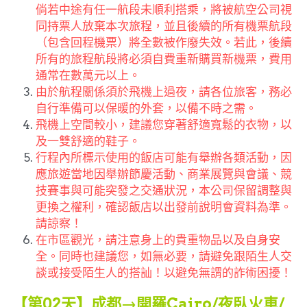
倘若中途有任一航段未順利搭乘，將被航空公司視
同持票人放棄本次旅程，並且後續的所有機票航段
（包含回程機票）將全數被作廢失效。若此，後續
所有的旅程航段將必須自費重新購買新機票，費用
通常在數萬元以上。
由於航程關係須於飛機上過夜，請各位旅客，務必
自行準備可以保暖的外套，以備不時之需。
飛機上空間較小，建議您穿著舒適寬鬆的衣物，以
及一雙舒適的鞋子。
行程內所標示使用的飯店可能有舉辦各類活動，因
應旅遊當地因舉辦節慶活動、商業展覽與會議、競
技賽事與可能突發之交通狀況，本公司保留調整與
更換之權利，確認飯店以出發前說明會資料為準。
請諒察！
在市區觀光，請注意身上的貴重物品以及自身安
全。同時也建議您，如無必要，請避免跟陌生人交
談或接受陌生人的搭訕！以避免無謂的詐術困擾！
【第02天】成都→開羅Cairo/夜臥火車/