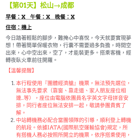
【第01天】松山→成都
早餐：X     午餐：X     晚餐：X
住宿：機上
今日踏著輕鬆的腳步，難掩心中喜悅，今天就要實現夢
想！帶著簡單保暖衣物，行囊不需要過多負擔，時間空
出來，心中空出來，空了，才能裝更多。搭乘客機，經
轉夜臥火車前往開羅。
【溫馨提醒】
本行程使用『團體經濟艙』機票，無法預先選位，
無法事先要求（靠窗、靠走道、家人朋友座位相
連..等），座位
由電腦依團員名字英文字母拼音安
排，同行者座位無法安排一起，敬請參團貴賓了
解。
中站轉機務必配合當團領隊的引導，順利登上轉機
的航段。依據IATA(國際航空運輸協會)規定，所
有搭機人務必按照所開立的機票，依序搭乘使用，