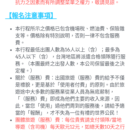
抗力之因素而有所調整菜單之權力，敬請見諒。
【報名注意事項】
本行程所示之價格已包含機場稅、燃油費、保險雜
支等。價格除有特別說明，否則一律不包含服務
費。
本行程最低出團人數為16人以上（含）；最多為
45人以下（含），台灣地區將派遣合格領隊隨行服
務。（本團最終之出發人數，本公司保留最後之決
定權。）
關於（服務）費：出國旅遊（服務）費的給予不僅
是禮貌，更是基於「使用者付費」的原則。由於旅
遊途中大多數的服務業從業人員為無底薪制，
「（服務）費」即成為他們主要的收入來源，因
此，當您「使用」過他們周到的服務後，請給予適
當的「報酬」，才不失為一位有禮的世界公民！
團體旅遊（服務）費：每位貴賓請支付領隊/當地
導遊（含司機）每天歐元12元，如總天數10天之行