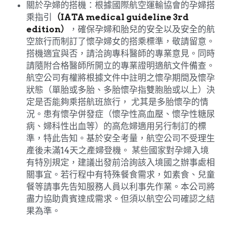
關於孕婦的搭機：根據國際航空運輸協會的孕婦搭
乘指引
（IATA medical guideline 3rd 
edition）
，確保孕婦和胎兒的安全以及安全的航
空旅行而制訂了懷孕婦女的搭乘標準，敬請留意。
搭機適宜與否，請洽詢專科醫師的專業意見。同時
請隨附合格醫師所開立的專業證明適航文件備查。
航空公司有權將根據文件中註明之懷孕期間及懷孕
狀態（單胎或多胎、多胎懷孕指雙胞胎或以上）決
定是否能夠乘搭航班旅行， 尤其是多胎懷孕的情
況。患有懷孕併發症（懷孕性高血壓、懷孕性糖尿
病、婦科性出血等）的高危婦適用另行制訂的標
準，特此告知。基於安全考量，航空公司不受理生
產後未滿14天之產婦登機。 某些國家對孕婦入境
有特別規定，建議出發前洽詢該入境國之辦事處相
關事宜。若行程中有特殊餐食需求，如素食、兒童
餐等請事先告知服務人員以利事先作業。本公司將
盡力協助貴賓達成需求。但須以航空公司確認之結
果為準。