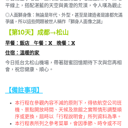
平線上，搭配湛藍的天空與黃澄的荒漠，令人嘆為觀止
◎人面獅身像：無論是年代、外型，甚至是建造者是誰都充滿
爭議，所以這些問題被世人稱作「獅身人面像之謎」
【第10天】
成都→松山
早餐：飯店     午餐：X     晚餐：X
住宿：
溫暖的家 
今日抵台北松山機場，帶著甜蜜回憶期待下次與您再相
會，祝您健康、順心。
【備註事項】
本行程在參觀內容不減的原則下，得依航空公司班
機、景點開放時間、天候及旅館之實際情形調整順
序或更換，屆時以「行程說明會」所列資料為準。
本行程表所列之參考菜單，會因季節、時令或不可