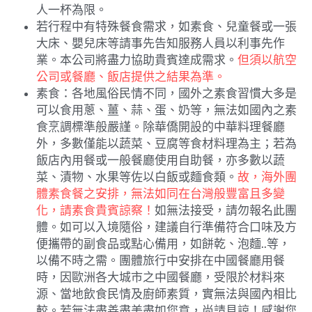
人一杯為限。
若行程中有特殊餐食需求，如素食、兒童餐或一張
大床、嬰兒床等請事先告知服務人員以利事先作
業。本公司將盡力協助貴賓達成需求。
但須以航空
公司或餐廳、飯店提供之結果為準。
素食：各地風俗民情不同，國外之素食習慣大多是
可以食用蔥、薑、蒜、蛋、奶等，無法如國內之素
食烹調標準般嚴謹。除華僑開設的中華料理餐廳
外，多數僅能以蔬菜、豆腐等食材料理為主；若為
飯店內用餐或一般餐廳使用自助餐，亦多數以蔬
菜、漬物、水果等佐以白飯或麵食類。
故，海外團
體素食餐之安排，無法如同在台灣般豐富且多變
化，請素食貴賓諒察！
如無法接受，請勿報名此團
體。如可以入境隨俗，建議自行準備符合口味及方
便攜帶的副食品或點心備用，如餅乾、泡麵..等，
以備不時之需。團體旅行中安排在中國餐廳用餐
時，因歐洲各大城市之中國餐廳，受限於材料來
源、當地飲食民情及廚師素質，實無法與國內相比
較。若無法盡善盡美盡如您意，尚請見諒！感謝您