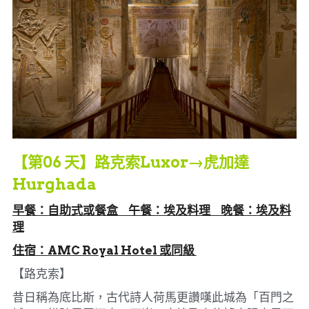
【第06 天】路克索Luxor→虎加達
Hurghada
早餐：自助式或餐盒     午餐：埃及料理     晚餐：埃及料
理
住宿：AMC Royal Hotel 或同級 
【路克索】
昔日稱為底比斯，古代詩人荷馬更讚嘆此城為「百門之