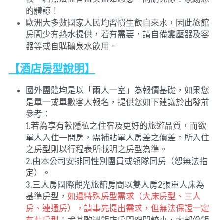
的體諒！
歐洲大多數國家人民均習慣生飲自來水，因此旅館
房間少有熱水提供，若有需要，請自備變壓器及容
器等或自購礦泉水飲用。
【酒店房型說明】
國外團體均是以「兩人一室」為報價基礎，如果您
是單一或單數客人報名，提供您如下建議於出發前
參考：
1.若為享有較隱私之住宿及更好的旅遊品質，而欲
單人入住一間房，需補貼單人房差之價差。所入住
之房型則以行程表所載明之房型為準。
2.由本公司安排同性別團員或領隊同房（恕無法指
定）。
3.三人房國際觀光旅館房間以雙人房2張單人床為
基準房型，
如遇特殊房型需求（大床房型、三人
房、連通房），請事先提出需求，但無法保證一定
有此房型
；尤其歐洲飯店房間空間較小，大部份飯