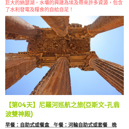
巨大的納瑟湖，水壩的興建為埃及帶來許多資源，包含
了水利發電及糧食的自給自足！
【第04天】尼羅河巡航之旅(亞斯文-孔翁
波雙神殿)
早餐：自助式或餐盒     午餐：河輪自助式或套餐     晚