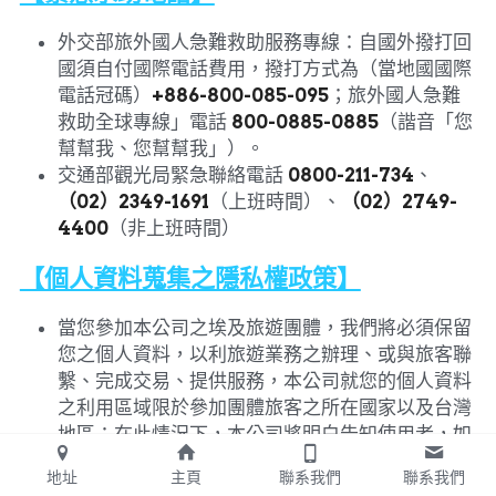
外交部旅外國人急難救助服務專線：自國外撥打回
國須自付國際電話費用，撥打方式為（當地國國際
電話冠碼）
+886-800-085-095
；旅外國人急難
救助全球專線」電話
800-0885-0885
（諧音「您
幫幫我、您幫幫我」）。
交通部觀光局緊急聯絡電話
0800-211-734
、
（02）2349-1691
（上班時間）、
（02）2749-
4400
（非上班時間）
【個人資料蒐集之隱私權政策】
當您參加本公司之埃及旅遊團體，我們將必須保留
您之個人資料，以利旅遊業務之辦理、或與旅客聯
繫、完成交易、提供服務，本公司就您的個人資料
之利用區域限於參加團體旅客之所在國家以及台灣
地區；在此情況下，本公司將明白告知使用者，如
果使用者選擇不接收任何廣告或聯繫資訊，本公司
地址
主頁
聯系我們
聯系我們
將完全予以尊重，並且遵照旅客意願，刪除個人相