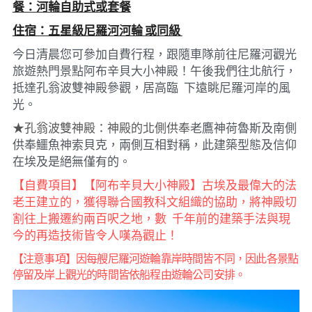
餐：河輪自助式或套餐
住宿：五星級尼羅河河輪 或同級 
今日清晨您可參加自費行程，跟隨車隊前往尼羅河觀光
旅遊熱門景點阿布辛貝大小神殿！午後我們往北航行，
抵達孔翁波雙神殿參觀，居高臨  下遠眺尼羅河岸的風
光。
★孔翁波雙神殿：神殿的北側供奉
老鷹神荷魯斯及南側
供奉鱷魚神索貝克，兩側互相對稱，此建築型態及信仰
在埃及是絕無僅有的。
【自費項目】【阿布辛貝大小神殿】古埃及最偉大的法
老王建立的，獲得聯合國教科文組織的協助，將神殿切
割往上搬遷約兩百呎之地，數  千年前的建築手法與現
今的再造技術皆令人嘆為觀止！
【注意事項】因每艘尼羅河遊輪靠岸時間皆不同，因此各景點
停留及岸上觀光的時間皆依船程由遊輪公司安排。