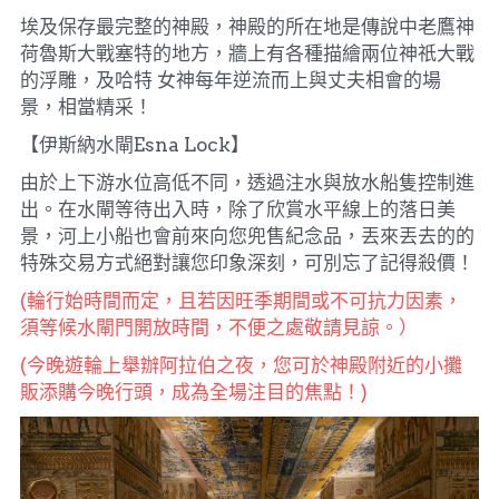
埃及保存最完整的神殿，神殿的所在地是傳說中老鷹神
荷魯斯大戰塞特的地方，牆上有各種描繪兩位神祇大戰
的浮雕，及哈特 女神每年逆流而上與丈夫相會的場
景，相當精采！
【伊斯納水閘Esna Lock】
由於上下游水位高低不同，透過注水與放水船隻控制進
出。在水閘等待出入時，除了欣賞水平線上的落日美
景，河上小船也會前來向您兜售紀念品，丟來丟去的的
特殊交易方式絕對讓您印象深刻，可別忘了記得殺價！
(輪行始時間而定，且若因旺季期間或不可抗力因素，  
須等候水閘門開放時間，不便之處敬請見諒。）
(今晚遊輪上舉辦阿拉伯之夜，您可於神殿附近的小攤
販添購今晚行頭，成為全場注目的焦點！)