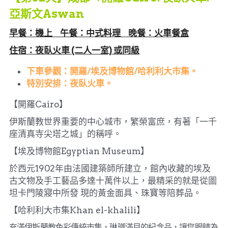
亞斯文Aswan
早餐：機上     午餐：中式料理     晚餐：火車餐盒
住宿：夜臥火車 (二人一室) 或同級
下車參觀：開羅/埃及博物館/哈利利大市集。
特別安排：夜臥火車。
【開羅Cairo】
伊斯蘭教世界重要的中心城市，繁榮富庶，有著「一千
座清真寺尖塔之城」的稱呼。
【埃及博物館Egyptian Museum】
於西元1902年由法國建築師所建立，館內收藏的埃及
古文物及手工藝品多達十萬件以上，最精采的就是從圖
坦卡門陵寢中所發 現的黃金面具、珠寶等陪葬品。
【哈利利大市集Khan el-khalili】
充滿伊斯蘭教色彩傳統市集，琳瑯滿目的紀念品，讓您眼睛為