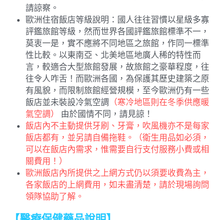
請諒察。
歐洲住宿飯店等級說明：國人往往習慣以星級多寡
評鑑旅館等級，然而世界各國評鑑旅館標準不一，
莫衷一是，實不應將不同地區之旅館，作同一標準
性比較。以東南亞、北美地區地廣人稀的特性而
言，較適合大型旅館發展，故旅館之豪華程度，往
往令人咋舌！而歐洲各國，為保護其歷史建築之原
有風貌，而限制旅館經營規模，至今歐洲仍有一些
飯店並未裝設冷氣空調
（寒冷地區則在冬季供應暖
氣空調）
 由於國情不同，請見諒！
飯店內不主動提供牙刷、牙膏，吹風機亦不是每家
飯店都有，並另請自備拖鞋。（衛生用品如必須，
可以在飯店內需求，惟需要自行支付服務小費或相
關費用！）
歐洲飯店內所提供之上網方式仍以須要收費為主，
各家飯店的上網費用，如未盡清楚，請於現場詢問
領隊協助了解。
【醫療保健藥品說明】