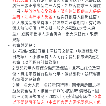
店無三張正常床型之三人房，如旅客需求三人同住
一房，
基於消防安全為由，飯店無法提供三人房房
型時，則需補單人房差
，或與其他客人併房住宿。
因大床房型數量有限，若遇旅遊旺季期間，有時遇
飯店無法提供（而安排一般之2張單床之雙人房
型） 或將兩張單人床合併為一張大床替代，敬請
見諒。
孩童與嬰兒：
1.小孩係指滿2歲至未滿12歲之孩童（以團體出發
日為準），小孩須有大人同行；嬰兒係未滿2歲之
孩童（以回程日計算為準）。
2.嬰兒費用內容僅含機票及保險，且不占床位及車
位，費用未包含行程及門票、餐食部份，請旅客自
行準備嬰兒餐食。
3.若一名大人與一名孩童同行時，因使用房間之權
益及安全理由，孩童一律以"小孩佔床"價報名。因
歐洲消防法規限制，2歲以上小孩皆需有床位，
2歲
以下嬰兒可不佔床（本公司會盡力需求嬰兒床，但