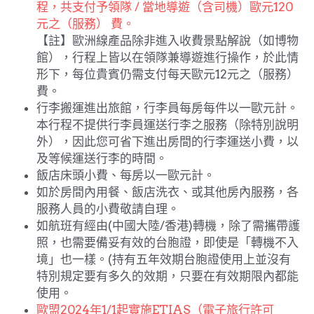
程，共支付予領隊 / 當地導遊（含司機）歐元120
元之（服務） 費。
【註】歐洲線產品除非進入收費景點解說（如博物
館），行程上皆以在領隊兼導遊進行操作，於此情
形下，每位貴賓仍需支付每天歐元12元之（服務）
費。
行李搬運進出旅館，行李員每房每件以一歐元計。
本行程不提供行李員運送行李之服務（除特別說明
外），因此您可省下進出房間的行李運送小費，以
及等候運送行李的時間。
飯店床頭小費、每房以一歐元計。
如於房間內用餐、飯店洗衣、或其他房內服務，各
服務人員的小費敬請自理。
如航班有經由(中國大陸/香港)轉機，除了需攜帶護
照，也需要備妥有效的台胞證，即使是「轉機不入
境」也一樣。(持有五年效期台胞證使用上並沒有
特別規定要有多久的效期，只要在有效期限內都能
使用。
歐盟2024年1/1起實施ETIAS（電子旅行許可