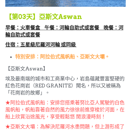
【第03天】亞斯文Aswan
早餐：火車餐盒     午餐：河輪自助式或套餐     晚餐：河
輪自助式或套餐
住宿：五星級尼羅河河輪 或同級 
特別安排：阿拉伯式風帆船、亞斯文大壩。
【亞斯文Aswan】
埃及最南端的城市和工商業中心，岩島蘊藏豐富堅硬的
紅色花崗岩（RED GRANITE）聞名，所以又被稱為
「花崗岩的故鄉」。
★阿拉伯式風帆船：安排您搭乘著努比亞人駕駛的白色
風帆船，帆船靠著自然的風力徐徐前進穿梭於河面，在
船上欣賞
沿途風光，享受輕鬆悠 閒浪漫時刻！
★亞斯文大壩：為解決尼羅河水患問題，但上游形成了