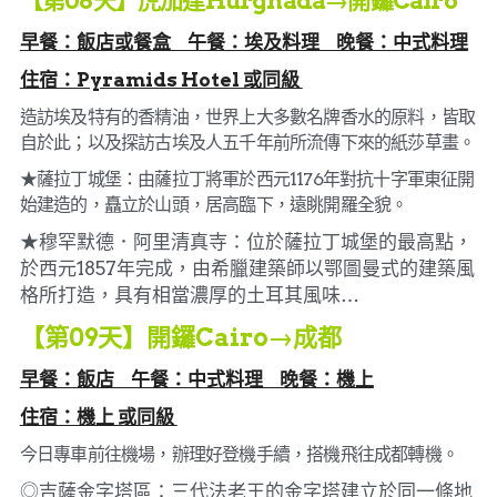
【第08天】虎加達Hurghada→開鑼Cairo
早餐：飯店或餐盒     午餐：埃及料理     晚餐：中式料理
住宿：Pyramids Hotel 或同級 
造訪埃及特有的香精油，世界上大多數名牌香水的原料，皆取
自於此；以及探訪古埃及人五千年前所流傳下來的紙莎草畫。
★薩拉丁城堡：由薩拉丁將軍於西元1176年對抗十字軍東征開
始建造的，矗立於山頭，居高臨下，遠眺開羅全貌。
★穆罕默德．阿里清真寺：位於薩拉丁城堡的最高點，
於西元1857年完成，由希臘建築師以鄂圖曼式的建築風
格所打造，具有相當濃厚的土耳其風味…
【第09天】開鑼Cairo→成都
早餐：飯店     午餐：中式料理     晚餐：機上
住宿：
機上 或同級 
今日專車前往機場，辦理好登機手續，搭機飛往成都轉機。
◎吉薩金字塔區：三代法老王的金字塔建立於同一條地