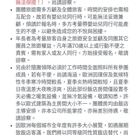
無法保證！）
，尚請諒察。
團體旅遊需多方顧及全體旅客，時間的安排也需相
互配合，故若有嬰幼兒同行時，可能無法妥適兼
顧，煩請於報名時，多方考量帶嬰幼兒同行可能產
生的不便，以避免造成您的不悅與困擾。
年長者為考量旅客自身之旅遊安全並顧及同團其它
團員之旅遊權益，凡年滿70歲以上或行動不便之
貴賓，需有家人或友人同行，方始接受報名，敬請
諒察。
另由於隨團領隊必須於工作時間全面照料所有參團
成員，若有不便，尚請海涵。歐洲因環保及氣候特
性冬季寒冷時間較長，夏季炎熱時間較短，且夏季
日夜溫差大夜晚涼爽，因此部份飯店房間僅設置冬
天必備之暖氣設備，並無冷氣設備，敬請知悉。許
多以歐式建築為主房間大小不一，團體房均由飯店
主導安排，非本公司所能掌控，亦無差別待遇，敬
請諒察。
因歐洲每個城市全年度有許多大小展覽，如遇展期
致飯店客滿，我們將以同等級同性質飯店替代，尚