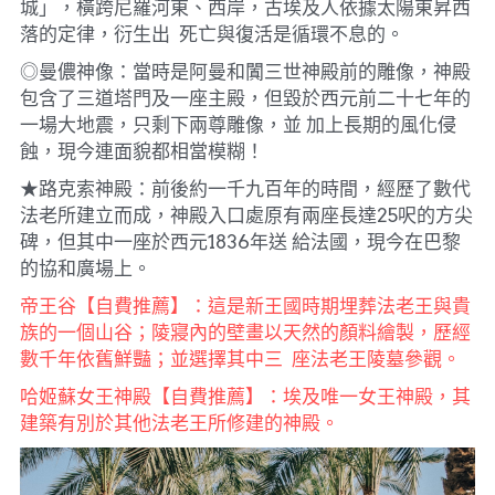
城」，橫跨尼羅河東、西岸，古埃及人依據太陽東昇西
落的定律，衍生出  死亡與復活是循環不息的。
◎曼儂神像：當時是阿曼和闐三世神殿前的雕像，神殿
包含了三道塔門及一座主殿，但毀於西元前二十七年的
一場大地震，只剩下兩尊雕像，並 加上長期的風化侵
蝕，現今連面貌都相當模糊！
★路克索神殿：前後約一千九百年的時間，經歷了數代
法老所建立而成，神殿入口處原有兩座長達25呎的方尖
碑，但其中一座於西元1836年送 給法國，現今在巴黎
的協和廣場上。
帝王谷【自費推薦】：這是新王國時期埋葬法老王與貴
族的一個山谷；陵寢內的壁畫以天然的顏料繪製，歷經
數千年依舊鮮豔；並選擇其中三  座法老王陵墓參觀。
哈姬蘇女王神殿【自費推薦】：埃及唯一女王神殿，其
建築有別於其他法老王所修建的神殿。