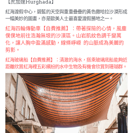
【虎加達Hurghada】
紅海渡假中心，碧藍的天空與重重疊疊的黃色撒哈拉沙漠形成
一幅美妙的圖畫，亦是歐美人士最喜愛渡假勝地之一。
紅海四輪傳動車【自費推薦】：帶著探險的心情，風塵
僕僕地前往浩瀚無垠的沙漠區。山岩肌紋色調千變萬
化，讓人胸中盈滿感動，線條崢嶸  的山脈成為美麗的
剪影。
紅海玻璃船【自費推薦】：清澈的海水，搭乘玻璃底船能夠近
距離欣賞紅海裡五彩繽紛的水中生物及有機會欣賞到珊瑚群。