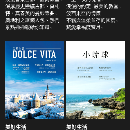
深厚歷史鹽礦古都、莫札
浪漫的約定~最美的教堂~
特、真善美的曼妙樂曲~
波西米亞的情懷
奧地利之旅懶人包、熱門
不羈與溫柔並存的國度~
景點通通報給你知道~
藏愛幸福度蜜月~
美好生活
美好生活