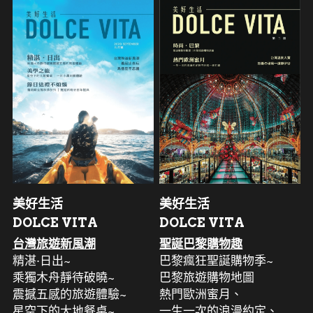
美好生活
美好生活
DOLCE VITA
DOLCE VITA
台灣旅遊新風潮
聖誕巴黎購物趣
精湛·日出~
巴黎瘋狂聖誕購物季~
乘獨木舟靜待破曉~
巴黎旅遊購物地圖
震撼五感的旅遊體驗~
熱門歐洲蜜月、
星空下的大地餐桌~
一生一次的浪漫約定、