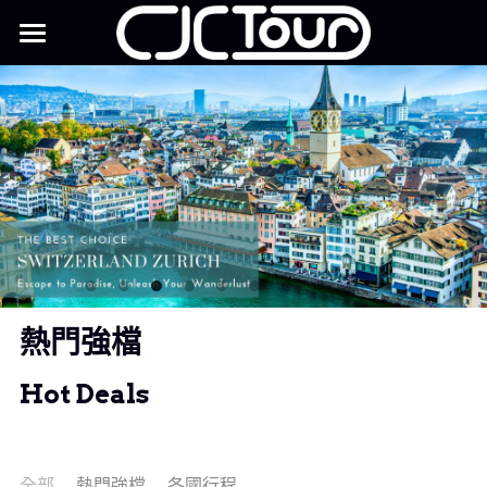
康永旅行社
聯絡我們
美好生活季刊
Facebook
IG
品牌故事
熱門強檔
搜索
Hot Deals
全部
熱門強檔
各國行程