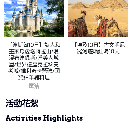
【波斯匈10日】詩人和
【埃及10日】古文明尼
畫家最愛塔特拉山/浪
羅河遊輪紅海10天
漫布達佩斯/睡美人城
堡/世界遺產克拉科夫
老城/維利奇卡鹽礦/國
寶綿羊豬料理
電洽
活動花絮
Activities Highlights