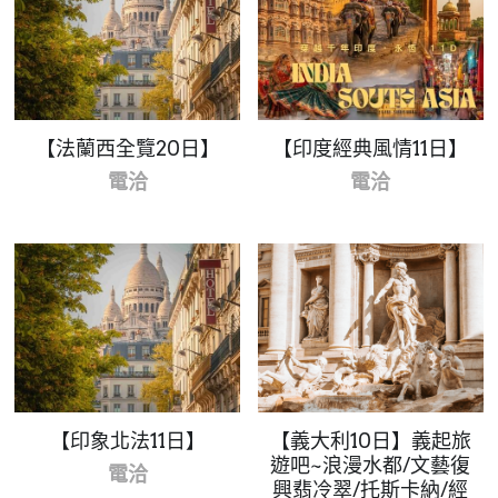
【法蘭西全覽20日】
【印度經典風情11日】
電洽
電洽
【印象北法11日】
【義大利10日】義起旅
遊吧~浪漫水都/文藝復
電洽
興翡冷翠/托斯卡納/經