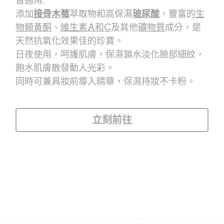
皆適用.
添加
接骨木莓
萃取物和高保濕
玻尿酸
，豐富的
生
物類黃酮
、
維生素A和C
及其他
礦物質
成分，是
天然抗氧化效果佳的珍寶。
日夜使用，呵護肌膚，保濕鎖水淡化臉部細紋，
飽水肌膚散發動人光彩。
同時可兼具妝前導入精華，保濕持妝不卡粉。
立刻前往