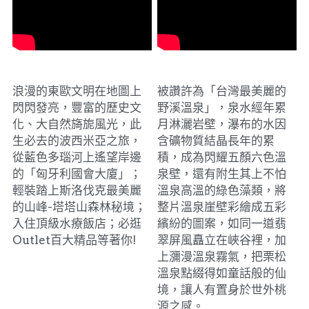
波蘭、斯洛伐克、匈牙利
栗松溫泉
浪漫的東歐文明在地圖上
被讚許為「台灣最美麗的
閃閃發亮，豐富的歷史文
野溪溫泉」，泉水經年累
化、大自然旖旎風光，此
月淋灑岩壁，瀑布的水因
生必去的波西米亞之旅，
含礦物質結晶長年的累
從藍色多瑙河上遙望岸邊
積，成為閃耀五顏六色溫
的「匈牙利國會大廈」；
泉壁，還有附生其上不怕
輕裝踏上斯洛伐克最美麗
溫泉高溫的綠色藻類，將
的山峰-塔塔山森林秘境；
整片溫泉崖壁彩繪成五彩
入住頂級水療飯店；必逛
繽紛的圖案，如同一道翡
Outlet百大精品等著你!
翠屏風矗立在峽谷裡，加
上瀰漫溫泉霧氣，把栗松
溫泉點綴得如童話般的仙
境，讓人有置身於世外桃
源之感。