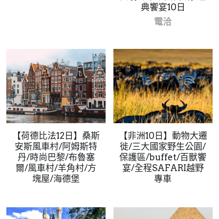
典饗宴10日
電洽
【荷德比法12日】桑斯
【非洲10日】動物大遷
安斯風車村/阿姆斯特
徙/三大國家野生公園/
丹/時尚巴黎/布魯塞
保護區/buffet/百獸饗
爾/風車村/羊角村/方
宴/全程SAFARI越野
塊屋/海德堡
專車