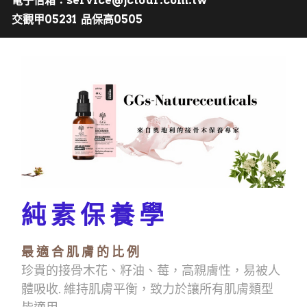
電子信箱：service@jctour.com.tw
交觀甲05231  品保高0505
純 素 保 養 學
最 適 合 肌 膚 的 比 例
珍貴的接骨木花、籽油、莓，高親膚性，易被人
體吸收. 維持肌膚平衡，致力於讓所有肌膚類型