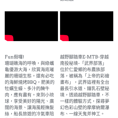
小琉球-船長旅遊
E-MTB遊武界
Fun假囉!
越野腳踏車E-MTB-穿越
珊瑚礁海的呼喚，與綠蠵
南投秘境-「武界部落」
龜優游大海，欣賞海底璀
位於仁愛鄉的布農族部
麗的珊瑚生態。還有必吃
落，被稱為「上帝的彩繪
的海鮮燒烤BBQ，肥美的
畫布」，武界這裡有全台
牡蠣生蠔、多汁的醃牛
最長引水道、鐘乳石壁秘
肉，應有盡有。來到小琉
境，透過越野腳踏車，不
球，享受美好的陽光、廣
一樣的體驗方式，探尋夢
闊的海景、讓海風輕撫髮
幻色彩山壁的摩摩納爾瀑
絲，船長旅遊的冷氣車陪
布、一線天鬼斧神工。